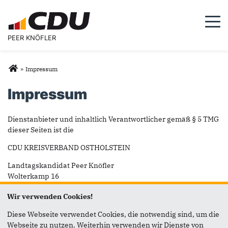
Togg
PEER KNÖFLER
Sie sind hier
»
Impressum
Impressum
Dienstanbieter und inhaltlich Verantwortlicher gemäß § 5 TMG
dieser Seiten ist die
CDU KREISVERBAND OSTHOLSTEIN
Landtagskandidat Peer Knöfler
Wolterkamp 16
23738 Lensahn
Wir verwenden Cookies!
vertreten durch ihren Vorsitzenden, Ingo Gädechens.
Diese Webseite verwendet Cookies, die notwendig sind, um die
Sie erreichen uns wie folgt:
Webseite zu nutzen. Weiterhin verwenden wir Dienste von