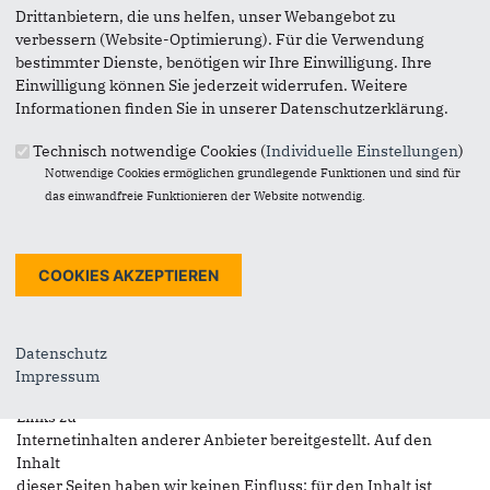
Telefon: +49 (4363) 90280
Drittanbietern, die uns helfen, unser Webangebot zu
Telefax: +49 (4363) 91020
verbessern (Website-Optimierung). Für die Verwendung
bestimmter Dienste, benötigen wir Ihre Einwilligung. Ihre
E-Mail:
kgs@cdu-ostholstein.de
Einwilligung können Sie jederzeit widerrufen. Weitere
Informationen finden Sie in unserer Datenschutzerklärung.
Ust-Idnr.: DE 122116053
Bei dem Inhalt unserer Internetseiten handelt es sich um
Technisch notwendige Cookies (
Individuelle Einstellungen
)
urheberrechtlich geschützte Werke. Die CDU gestattet die
Notwendige Cookies ermöglichen grundlegende Funktionen und sind für
Übernahme
das einwandfreie Funktionieren der Website notwendig.
von Texten in Datenbestände, die ausschließlich für den
privaten
Gebrauch eines Nutzers bestimmt sind. Die Übernahme und
Nutzung der
Daten zu anderen Zwecken bedarf der schriftlichen
Zustimmung der
Datenschutz
Partei.
Impressum
Haftungshinweis: Im Rahmen unseres Dienstes werden auch
Links zu
Internetinhalten anderer Anbieter bereitgestellt. Auf den
Inhalt
dieser Seiten haben wir keinen Einfluss; für den Inhalt ist