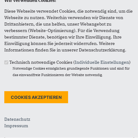
Vielen Dank, dass Sie die Inhalte unserer Homepage
Wir verwenden Cookies!
weiterempfehlen.
Diese Webseite verwendet Cookies, die notwendig sind, um die
Anmerkung: Ihre E-Mail-Adresse wird benötigt um die
Webseite zu nutzen. Weiterhin verwenden wir Dienste von
Personen, denen Sie die Seite weiterempfehlen, zu
Drittanbietern, die uns helfen, unser Webangebot zu
informieren, von wem die Empfehlung kommt, und dass es
verbessern (Website-Optimierung). Für die Verwendung
kein Spam ist.
bestimmter Dienste, benötigen wir Ihre Einwilligung. Ihre
Einwilligung können Sie jederzeit widerrufen. Weitere
Das mit * gekennzeichnete Feld ist ein Pflichtfeld.
Informationen finden Sie in unserer Datenschutzerklärung.
Eigene E-Mail-Adresse
*
Technisch notwendige Cookies (
Individuelle Einstellungen
)
Notwendige Cookies ermöglichen grundlegende Funktionen und sind für
das einwandfreie Funktionieren der Website notwendig.
Eigener Name
*
Senden an
*
Datenschutz
Impressum